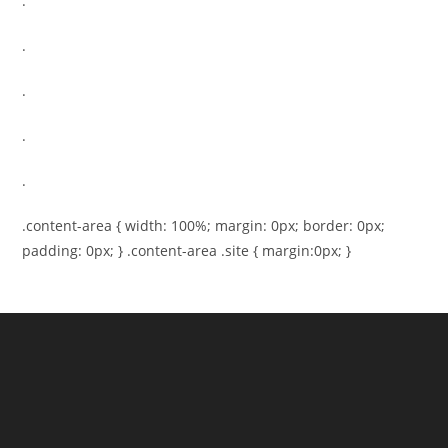
.
.
.
.
.
.content-area { width: 100%; margin: 0px; border: 0px;
padding: 0px; } .content-area .site { margin:0px; }